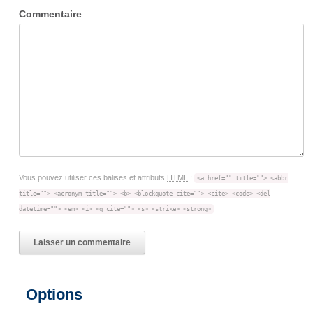
Commentaire
Vous pouvez utiliser ces balises et attributs
HTML
:
<a href="" title=""> <abbr
title=""> <acronym title=""> <b> <blockquote cite=""> <cite> <code> <del
datetime=""> <em> <i> <q cite=""> <s> <strike> <strong>
Options