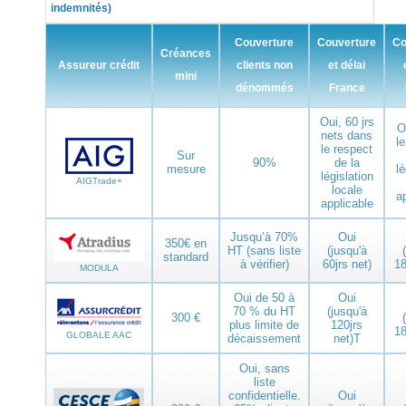
indemnités)
Couverture
Couverture
Co
Créances
Assureur crédit
clients non
et délai
mini
dénommés
France
Oui, 60 jrs
O
nets dans
l
le respect
Sur
90%
de la
mesure
lé
législation
AIGTrade+
locale
a
applicable
Jusqu’à 70%
Oui
350€ en
HT (sans liste
(jusqu'à
standard
à vérifier)
60jrs net)
18
MODULA
Oui de 50 à
Oui
70 % du HT
(jusqu'à
300 €
plus limite de
120jrs
18
GLOBALE AAC
décaissement
net)T
Oui, sans
liste
confidentielle.
Oui