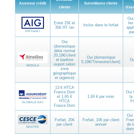
Assureur crédit
Surveillance clients
clients
d'as
Oui
Entre 25€ et
les
Inclus dans le forfait
35€ HT /an
appl
AIGTrade+
pa
Oui
(domestique
délai normal
20,18€/client
Oui (domestique
et barême
O
5,19€/Trimestre/client)
export selon
MODULA
zone
géographique
et urgence)
13 € HTCA
France Dom
Oui 
et 1,65 €
1,65 € par mois
la
HTCA
F
GLOBALE AAC
France Dom
Oui 
Forfait, 20€
Forfait, 10€ par client
Fra
par client
annuel
de l
MASTER
dom