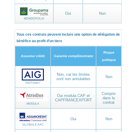
Oui
Non
MONDOPOLIS
Tous ces contrats peuvent inclure une option de délégation de
bénéfice au profit d’un tiers
Risque
Assureur crédit
Garantie complémentaire
politique
Non, car les limites
Non
sont non annulables
AIGTrade+
Compris
Oui modula CAP et
dans le
CAPFRANCEXPORT
contrat
MODULA
Oui
Non
GLOBALE AAC