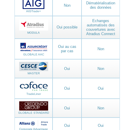
Dématérialisation
Non
des données
AIGTrade+
Echanges
automatisés des
Oui possible
couvertures avec
MODULA
Atradius Connect
Oui au cas
Non
par cas
GLOBALE AAC
Oui
Non
MASTER
Oui
Oui
TradeLiner
Oui
Non
GLOBALE STANDARD
Oui
Oui
Corporate Advantage