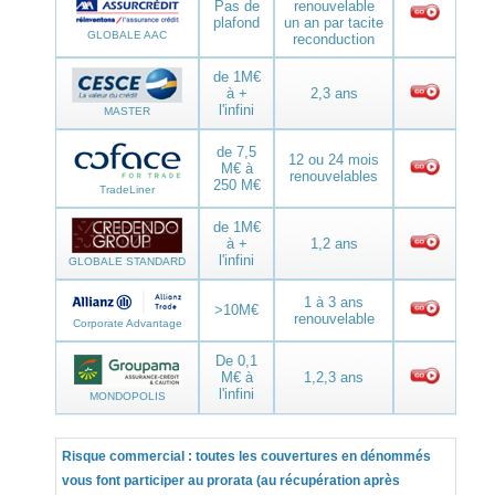
Pas de
renouvelable
plafond
un an par tacite
GLOBALE AAC
reconduction
de 1M€
à +
2,3 ans
l'infini
MASTER
de 7,5
12 ou 24 mois
M€ à
renouvelables
250 M€
TradeLiner
de 1M€
à +
1,2 ans
l'infini
GLOBALE STANDARD
1 à 3 ans
>10M€
renouvelable
Corporate Advantage
De 0,1
M€ à
1,2,3 ans
l'infini
MONDOPOLIS
Risque commercial : toutes les couvertures en dénommés
vous font participer au prorata (au récupération après