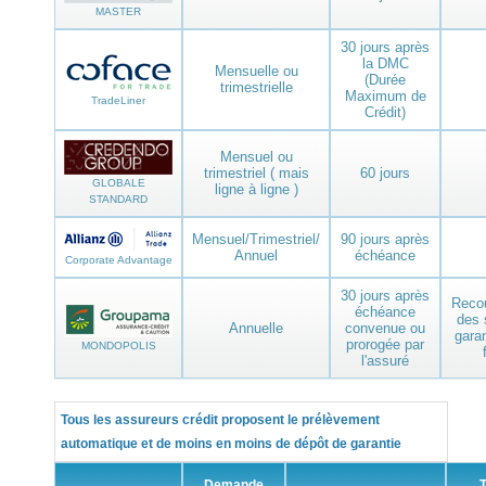
MASTER
30 jours après
la DMC
Mensuelle ou
(Durée
trimestrielle
Maximum de
TradeLiner
Crédit)
Mensuel ou
trimestriel ( mais
60 jours
GLOBALE
ligne à ligne )
STANDARD
Mensuel/Trimestriel/
90 jours après
Annuel
échéance
Corporate Advantage
30 jours après
Reco
échéance
des 
Annuelle
convenue ou
gara
prorogée par
MONDOPOLIS
l'assuré
Tous les assureurs crédit proposent le prélèvement
automatique et de moins en moins de dépôt de garantie
Demande