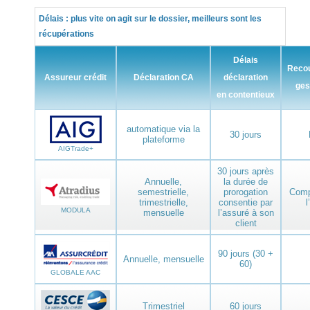
Délais : plus vite on agit sur le dossier, meilleurs sont les
récupérations
Délais
Reco
Assureur crédit
Déclaration CA
déclaration
ges
en contentieux
automatique via la
30 jours
plateforme
AIGTrade+
30 jours après
Annuelle,
la durée de
semestrielle,
prorogation
Comp
trimestrielle,
consentie par
l
MODULA
mensuelle
l’assuré à son
client
90 jours (30 +
Annuelle, mensuelle
60)
GLOBALE AAC
Trimestriel
60 jours