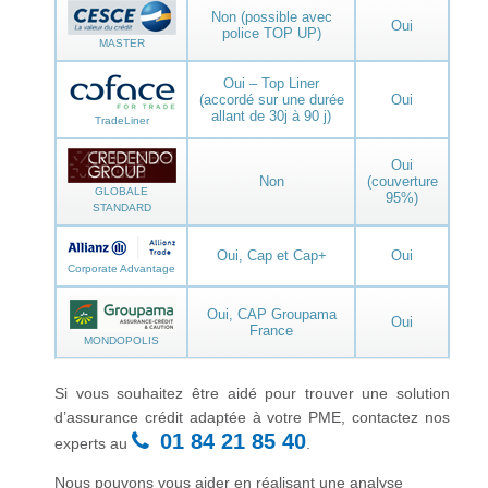
Non (possible avec
Oui
police TOP UP)
MASTER
Oui – Top Liner
(accordé sur une durée
Oui
allant de 30j à 90 j)
TradeLiner
Oui
Non
(couverture
GLOBALE
95%)
STANDARD
Oui, Cap et Cap+
Oui
Corporate Advantage
Oui, CAP Groupama
Oui
France
MONDOPOLIS
Si vous souhaitez être aidé pour trouver une solution
d’assurance crédit adaptée à votre PME, contactez nos
01 84 21 85 40
experts​ au
.
Nous pouvons vous aider en réalisant une analyse