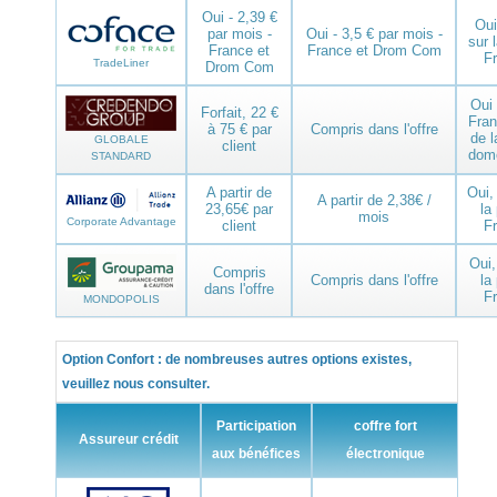
Oui - 2,39 €
Oui
par mois -
Oui - 3,5 € par mois -
sur 
France et
France et Drom Com
F
TradeLiner
Drom Com
Oui 
Forfait, 22 €
Fra
à 75 € par
Compris dans l'offre
de l
GLOBALE
client
dom
STANDARD
A partir de
Oui,
A partir de 2,38€ /
23,65€ par
la
mois
Corporate Advantage
client
F
Oui
Compris
Compris dans l'offre
la
dans l'offre
F
MONDOPOLIS
Option Confort : de nombreuses autres options existes,
veuillez nous consulter.
Participation
coffre fort
Assureur crédit
aux bénéfices
électronique