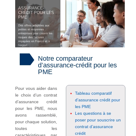
ASSURANCE-
CRÉDIT POUR LES
PME
Des offres adaptées aux
petites et moyennes
entreprises pour couvrir les
risques des factures
impayées en France et à
l’export.
Notre comparateur
d’assurance-crédit pour les
PME
Pour vous aider dans
Tableau comparatif
le choix d’un contrat
d’assurance crédit pour
d’assurance crédit
les PME
pour les PME, nous
Les questions à se
avons rassemblé,
poser pour souscrire un
pour chaque solution,
contrat d’assurance
toutes les
crédit
caractéristiques par