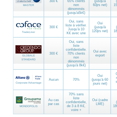
300 €
65% clients
(jusqu'à
non
60jrs net)
15
MASTER
dénommés
(jusqu'a5k€)
Oui, sans
Oui
liste à vérifier.
300 €
(jusqu'à
Jusqu’à 10
120jrs net)
18
TradeLiner
K€ avec une
Oui, sans
liste
confidentielle.
Oui avec
300 €
70% clients
export
GLOBALE
non
STANDARD
dénommés
(jusqu'à 8k€)
Oui
Aucun
70%
(jusqu’à 60
Corporate Advantage
jours net)
70% sans
liste
Au cas
Oui (cadre
confidentielle,
par cas
LME)
de 3 à 8 K€,
18
MONDOPOLIS
voire +