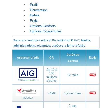
Profil
Couverture
Délais
Frais
Options Conforts
Options Couvertures
Tous ces contrats exclus le CA réalisé en B to C, filiales,
administrations, acomptes, espèces, clients refusés
Durée du
Assureur crédit
CA
Etude
contrat
De 10 à
100
12 mois
millions
AIGTradeEnable+
d'euros
>4M€
1,2 ou 3 ans
MODULA
2 ans