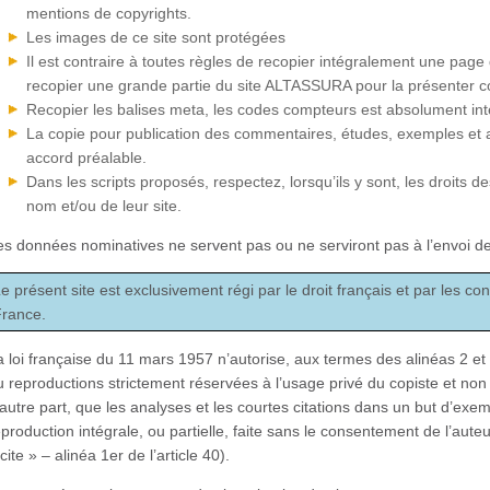
mentions de copyrights.
Les images de ce site sont protégées
Il est contraire à toutes règles de recopier intégralement une page d
recopier une grande partie du site ALTASSURA pour la présenter c
Recopier les balises meta, les codes compteurs est absolument inte
La copie pour publication des commentaires, études, exemples et au
accord préalable.
Dans les scripts proposés, respectez, lorsqu’ils y sont, les droits d
nom et/ou de leur site.
es données nominatives ne servent pas ou ne serviront pas à l’envoi de 
e présent site est exclusivement régi par le droit français et par les co
France.
a loi française du 11 mars 1957 n’autorise, aux termes des alinéas 2 et 3
u reproductions strictement réservées à l’usage privé du copiste et non d
’autre part, que les analyses et les courtes citations dans un but d’exemp
eproduction intégrale, ou partielle, faite sans le consentement de l’aute
licite » – alinéa 1er de l’article 40).