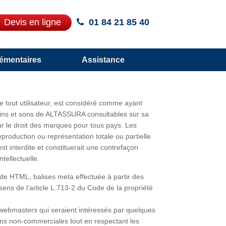
Devis en ligne
01 84 21 85 40
émentaires
Assistance
e tout utilisateur, est considéré comme ayant
essins et sons de ALTASSURA consultables sur sa
ar le droit des marques pour tous pays. Les
eproduction ou représentation totale ou partielle
st interdite et constituerait une contrefaçon
tellectuelle.
code HTML, balises meta effectuée à partir des
ens de l’article L.713-2 du Code de la propriété
s webmasters qui seraient intéressés par quelques
 fins non-commerciales tout en respectant les