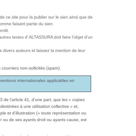
e ce site pour la publier sur le sien ainsi que de
omme faisant partie du sien.
rdit.
tres textes d’ ALTASSURA doit faire l’objet d’un
es divers auteurs et laissez la mention de leur
courriers non-sollicités (spam).
nventions internationales applicables en
 de l’article 41, d’une part, que les « copies
estinées à une utilisation collective » et,
le et d’illustration (« toute représentation ou
ur ou de ses ayants droit ou ayants cause, est