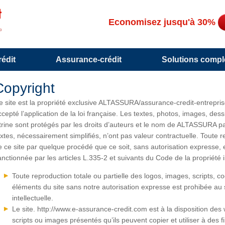
Economisez jusqu'à 30%
édit
Assurance-crédit
Solutions compl
Copyright
e site est la propriété exclusive ALTASSURA/assurance-credit-entrepris
ccepté l’application de la loi française. Les textes, photos, images, d
itrine sont protégés par les droits d’auteurs et le nom de ALTASSURA p
extes, nécessairement simplifiés, n’ont pas valeur contractuelle. Toute r
e ce site par quelque procédé que ce soit, sans autorisation expresse, e
anctionnée par les articles L.335-2 et suivants du Code de la propriété in
Toute reproduction totale ou partielle des logos, images, scripts, 
éléments du site sans notre autorisation expresse est prohibée au s
intellectuelle.
Le site. http://www.e-assurance-credit.com est à la disposition de
scripts ou images présentés qu’ils peuvent copier et utiliser à des