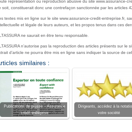
oute représentation ou reproduction abusive du site www.assurance-cre
e soit, constituerait donc une contrefaçon sanctionnée par les articles 
es textes mis en ligne sur le site www.assurance-credit-entreprise.fr, sau
ntellectuelle et légale de leurs auteurs, et les propos tenus dans ces de
LTASSURA ne saurait en être tenu responsable.
LTASSURA n’autorise pas la reproduction des articles présents sur le si
xtrait d’article ne pourra être mis en ligne sans indiquer la source de cel
rticles similaires :
Publications de presse – Assurance
Dirigeants, accédez à la notati
crédit entreprise
votre société