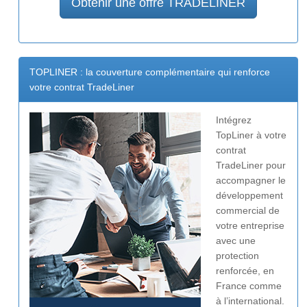
Obtenir une offre TRADELINER
TOPLINER : la couverture complémentaire qui renforce
votre contrat TradeLiner
Intégrez
TopLiner à votre
contrat
TradeLiner pour
accompagner le
développement
commercial de
votre entreprise
avec une
protection
renforcée, en
France comme
à l’international.