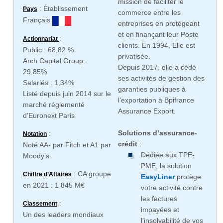
mission de faciliter le
: Établissement
Pays
commerce entre les
Français
entreprises en protégeant
et en finançant leur Poste
:
Actionnariat
clients. En 1994, Elle est
Public : 68,82 %
privatisée.
Arch Capital Group :
Depuis 2017, elle a cédé
29,85%
ses activités de gestion des
Salariés : 1,34%
garanties publiques à
Listé depuis juin 2014 sur le
l’exportation à Bpifrance
marché réglementé
Assurance Export.
d’Euronext Paris
Solutions d’assurance-
:
Notation
crédit
:
Noté AA- par Fitch et A1 par
Dédiée aux TPE-
Moody’s.
PME, la solution
: CA groupe
Chiffre d’Affaires
EasyLiner
protège
en 2021 : 1 845 M€
votre activité contre
les factures
:
Classement
impayées et
Un des leaders mondiaux
l’insolvabilité de vos