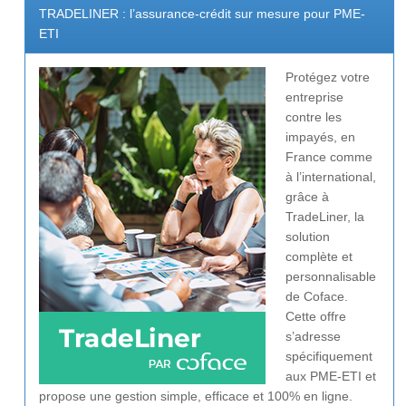
TRADELINER : l’assurance-crédit sur mesure pour PME-
ETI
Protégez votre
entreprise
contre les
impayés, en
France comme
à l’international,
grâce à
TradeLiner, la
solution
complète et
personnalisable
de Coface.
Cette offre
s’adresse
spécifiquement
aux PME-ETI et
propose une gestion simple, efficace et 100% en ligne.