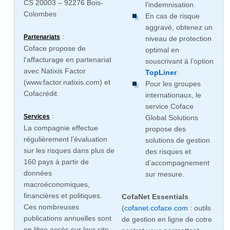
CS 20003 – 92276 Bois-
l’indemnisation.
Colombes
En cas de risque
aggravé, obtenez un
:
Partenariats
niveau de protection
Coface propose de
optimal en
l’affacturage en partenariat
souscrivant à l’option
avec Natixis Factor
TopLiner
.
(www.factor.natixis.com) et
Pour les groupes
Cofacrédit.
internationaux, le
service Coface
:
Services
Global Solutions
La compagnie effectue
propose des
régulièrement l’évaluation
solutions de gestion
sur les risques dans plus de
des risques et
160 pays à partir de
d’accompagnement
données
sur mesure.
macroéconomiques,
financières et politiques.
CofaNet Essentials
Ces nombreuses
(
cofanet.coface.com
: outils
publications annuelles sont
de gestion en ligne de cotre
en libre accès sur leur site