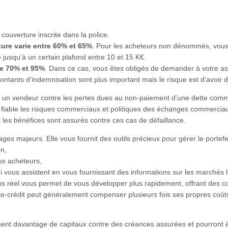
ouverture inscrite dans la police.
ure varie entre 60% et 65%
. Pour les acheteurs non dénommés, vous 
usqu’à un certain plafond entre 10 et 15 K€.
re 70% et 95%
. Dans ce cas, vous êtes obligés de demander à votre 
tants d’indemnisation sont plus important mais le risque est d’avoir de
e un vendeur contre les pertes dues au non-paiement d’une dette commer
fiable les risques commerciaux et politiques des échanges commerciaux
t les bénéfices sont assurés contre ces cas de défaillance.
es majeurs. Elle vous fournit des outils précieux pour gérer le portefe
n,
ux acheteurs,
i vous assistent en vous fournissant des informations sur les marchés 
emps réel vous permet de vous développer plus rapidement, offrant des c
nce-crédit peut généralement compenser plusieurs fois ses propres co
ment davantage de capitaux contre des créances assurées et pourront é