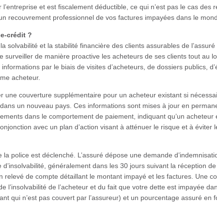
 l’entreprise et est fiscalement déductible, ce qui n’est pas le cas de
 à un recouvrement professionnel de vos factures impayées dans le mond
e-crédit ?
a solvabilité et la stabilité financière des clients assurables de l’assuré 
de surveiller de manière proactive les acheteurs de ses clients tout au l
s informations par le biais de visites d’acheteurs, de dossiers publics, d’
ême acheteur.
er une couverture supplémentaire pour un acheteur existant si nécessa
 dans un nouveau pays. Ces informations sont mises à jour en permanenc
ents dans le comportement de paiement, indiquant qu’un acheteur est 
jonction avec un plan d’action visant à atténuer le risque et à éviter l
 de la police est déclenché. L’assuré dépose une demande d’indemnisati
 d’insolvabilité, généralement dans les 30 jours suivant la réception 
n relevé de compte détaillant le montant impayé et les factures. Une c
l’insolvabilité de l’acheteur et du fait que votre dette est impayée dan
nt qui n’est pas couvert par l’assureur) et un pourcentage assuré en fon