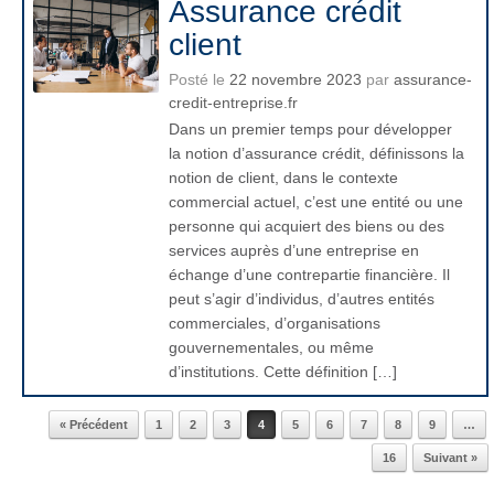
Assurance crédit
client
Posté le
22 novembre 2023
par
assurance-
credit-entreprise.fr
Dans un premier temps pour développer
la notion d’assurance crédit, définissons la
notion de client, dans le contexte
commercial actuel, c’est une entité ou une
personne qui acquiert des biens ou des
services auprès d’une entreprise en
échange d’une contrepartie financière. Il
peut s’agir d’individus, d’autres entités
commerciales, d’organisations
gouvernementales, ou même
d’institutions. Cette définition […]
« Précédent
1
2
3
4
5
6
7
8
9
…
16
Suivant »