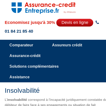
Economisez jusqu'à 30%
Devis en ligne
01 84 21 85 40
Comparateur
Assureurs crédit
Assurance-crédit
Solutions complémentaires
Assistance
Insolvabilité
L’
insolvabilité
correspond à l’incapacité juridiquement constatée d
débiteur de faire face à ses engagements ou situation de fait