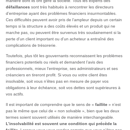
manière dont ils ont géré la société. Tous les experts des
défaillances
sont très habitués à rencontrer les directeurs
d’entreprise ayant des problèmes financiers insurmontables.
Ces difficultés peuvent avoir pris de l’ampleur depuis un certain
temps si la structure a des coûts élevés et un produit qui ne
marche pas, ou peuvent être survenus très soudainement si la
perte d’un client important ou d’un acheteur a entraîné des
complications de trésorerie.
Toutefois, plus tôt les gouvernants reconnaissent les problèmes
financiers potentiels ou réels et demandent l’avis des
professionnels, mieux l’entreprise, ses administrateurs et ses
créanciers en tireront profit. Si vous ou votre client êtes
insolvable, soit vous n’êtes pas en mesure de payer vos
obligations à leur échéance, soit vos dettes sont supérieures à
vos actifs.
Il est important de comprendre que le sens de «
faillite
» n’est
pas le même que celui de « non solvable », bien que les deux
termes soient souvent utilisés de manière interchangeable.
L’insolvabilité est souvent une condition qui précède la
faillite
. Lorsque vous vous rendez compte que vous n’êtes pas