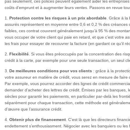
pas seulement, ces polices peuvent également aider les entreprises 
coûts d’emprunt et à augmenter leurs ventes. Passons en revue tou
1.
Protection contre les risques à un prix abordable
. Grâce à la
assurés représentent en moyenne entre 0,6 et 0,2 % des créances co
faibles, ces contrat couvrent généralement jusqu’à 95 % des montant
vous occuper de votre client qui paie en retard, et que c’est votre a
les frais pour essayer de recouvrer la facture (en gardant ce qu’il ré
2.
Flexibilité
. Si vous êtes préoccupés par la concentration des ri
crédit à la carte, par exemple pour une seule transaction, un seul cl
3.
De meilleures conditions pour vos clients
: grâce à la protect
votre assureur en matière de crédit, vous serez en mesure de faire de
Par exemple, vous pourrez accorder des lignes de crédit commerciale
demander d’acheter des lettres de crédit. Émises par les banques, les
siècles pour garantir les paiements, en particulier par-delà les fron
séparément pour chaque transaction, cette méthode est généraleme
d’œuvre que l’assurance crédit.
4.
Obtenir plus de financement
. C’est là que les directeurs financi
endettement s’enthousiasment. Négocier avec les banquiers ou les f