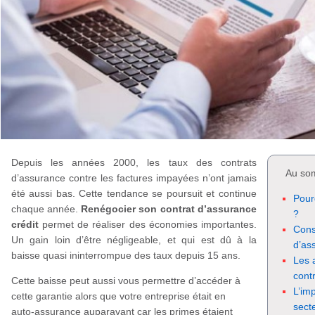
Depuis les années 2000, les taux des contrats
Au so
d’assurance contre les factures impayées n’ont jamais
été aussi bas. Cette tendance se poursuit et continue
Pour
chaque année.
Renégocier son contrat d’assurance
?
crédit
permet de réaliser des économies importantes.
Cons
Un gain loin d’être négligeable, et qui est dû à la
d’as
baisse quasi ininterrompue des taux depuis 15 ans.
Les 
cont
Cette baisse peut aussi vous permettre d’accéder à
L’im
cette garantie alors que votre entreprise était en
sect
auto-assurance auparavant car les primes étaient