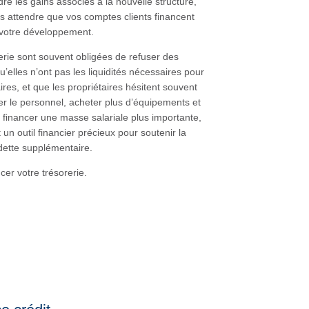
re les gains associés à la nouvelle structure,
as attendre que vos comptes clients financent
r votre développement.
erie sont souvent obligées de refuser des
elles n’ont pas les liquidités nécessaires pour
es, et que les propriétaires hésitent souvent
ter le personnel, acheter plus d’équipements et
 financer une masse salariale plus importante,
 un outil financier précieux pour soutenir la
dette supplémentaire.
cer votre trésorerie.