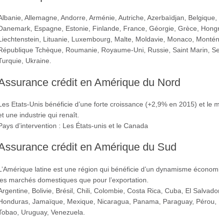
Albanie, Allemagne, Andorre, Arménie, Autriche, Azerbaïdjan, Belgique,
Danemark, Espagne, Estonie, Finlande, France, Géorgie, Grèce, Hongrie, 
Liechtenstein, Lituanie, Luxembourg, Malte, Moldavie, Monaco, Montén
République Tchèque, Roumanie, Royaume-Uni, Russie, Saint Marin, Ser
Turquie, Ukraine.
Assurance crédit en Amérique du Nord
Les Etats-Unis bénéficie d’une forte croissance (+2,9% en 2015) et le
et une industrie qui renaît.
Pays d’intervention : Les États-unis et le Canada
Assurance crédit en Amérique du Sud
L’Amérique latine est une région qui bénéficie d’un dynamisme économiq
les marchés domestiques que pour l’exportation.
Argentine, Bolivie, Brésil, Chili, Colombie, Costa Rica, Cuba, El Salvad
Honduras, Jamaïque, Mexique, Nicaragua, Panama, Paraguay, Pérou, R
Tobao, Uruguay, Venezuela.