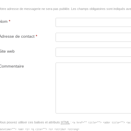
Votre adresse de messagerie ne sera pas publiée.
Les champs obligatoires sont indiqués a
Nom
*
Adresse de contact
*
Site web
Commentaire
Vous pouvez utiliser ces balises et attributs
HTML
:
<a href="" title=""> <abbr title=""> <ac
datetime=""> <em> <i> <q cite=""> <s> <strike> <strong>