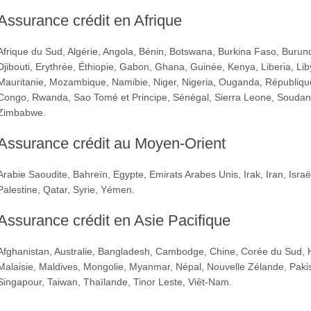
Assurance crédit en Afrique
Afrique du Sud, Algérie, Angola, Bénin, Botswana, Burkina Faso, Burun
Djibouti, Erythrée, Éthiopie, Gabon, Ghana, Guinée, Kenya, Liberia, Li
Mauritanie, Mozambique, Namibie, Niger, Nigeria, Ouganda, Républiqu
Congo, Rwanda, Sao Tomé et Principe, Sénégal, Sierra Leone, Soudan,
Zimbabwe.
Assurance crédit au Moyen-Orient
Arabie Saoudite, Bahreïn, Egypte, Emirats Arabes Unis, Irak, Iran, Isra
Palestine, Qatar, Syrie, Yémen.
Assurance crédit en Asie Pacifique
Afghanistan, Australie, Bangladesh, Cambodge, Chine, Corée du Sud, 
Malaisie, Maldives, Mongolie, Myanmar, Népal, Nouvelle Zélande, Paki
Singapour, Taiwan, Thaïlande, Tinor Leste, Viêt-Nam.