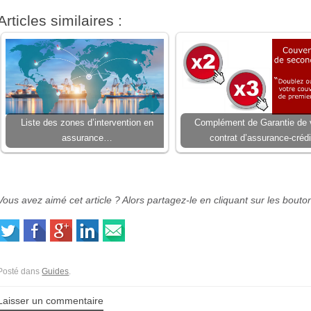
Articles similaires :
Liste des zones d’intervention en
Complément de Garantie de 
assurance…
contrat d’assurance-crédi
Vous avez aimé cet article ? Alors partagez-le en cliquant sur les bouto
Posté dans
Guides
.
Laisser un commentaire