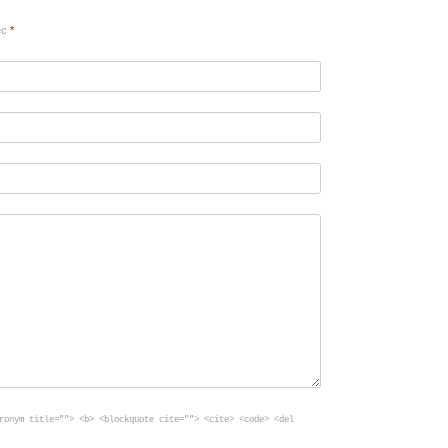
vec
*
ronym title=""> <b> <blockquote cite=""> <cite> <code> <del