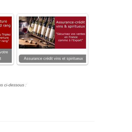
votre
t
Assurance crédit vins et spiritueux
ns ci-dessous :