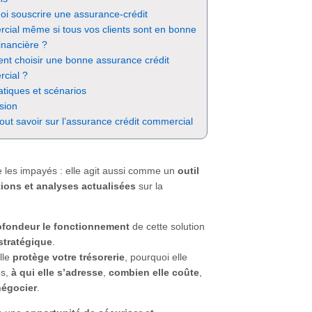
oi souscrire une assurance-crédit
cial même si tous vos clients sont en bonne
inancière ?
t choisir une bonne assurance crédit
cial ?
atiques et scénarios
sion
out savoir sur l’assurance crédit commercial
e les impayés : elle agit aussi comme un
outil
ions et analyses actualisées
sur la
fondeur le fonctionnement
de cette solution
stratégique
.
lle
protège votre trésorerie
, pourquoi elle
es,
à qui elle s’adresse
,
combien elle coûte
,
négocier
.