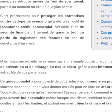
service se retrouve
privée du fruit de son travail
,
Pourqu
parfois au moment où elle en a le plus besoin.
commer
C’est précisément pour
protéger les entreprises
santé f
contre ce type de scénario
qu’a été créé l’outil de
Commen
l’
assurance-crédit commercial
. Véritable
filet de
commer
sécurité financier
, il permet de
garantir tout ou
Cas pr
partie du règlement des factures
en cas de
Conclu
défaillance d’un client.
FAQ : t
Mais l’assurance-crédit ne se limite pas à une simple couverture contr
de prévention et de pilotage du risque client
, grâce à des
informat
solvabilité de vos partenaires.
Ce
guide complet
a pour objectif de vous aider à
comprendre en pro
souvent méconnue, et de vous donner les clés pour en faire un
atout 
Vous y découvrirez ce qu’est réellement l’assurance-crédit, comment e
peut devenir
indispensable
même lorsque vos clients semblent solid
quelles en sont les
limites
, et surtout
comment bien la choisir et la 