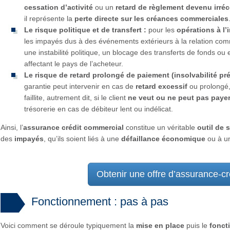
cessation d’activité
ou un
retard de règlement devenu irré
il représente la
perte directe sur les créances commerciales
Le risque politique et de transfert :
pour les
opérations à l’
les impayés dus à des événements extérieurs à la relation comm
une instabilité politique, un blocage des transferts de fonds o
affectant le pays de l’acheteur.
Le risque de retard prolongé de paiement (insolvabilité pr
garantie peut intervenir en cas de
retard excessif
ou prolongé, 
faillite, autrement dit, si le client
ne veut ou ne peut pas paye
trésorerie en cas de débiteur lent ou indélicat.
Ainsi, l’
assurance crédit commercial
constitue un véritable
outil de 
des
impayés
, qu’ils soient liés à une
défaillance économique
ou à u
Obtenir une offre d’assurance-c
Fonctionnement : pas à pas
Voici comment se déroule typiquement la
mise en place
puis le
fonct