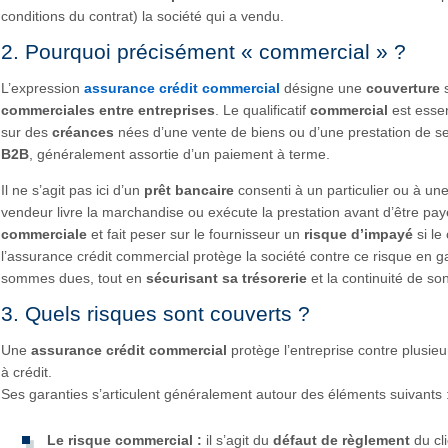
conditions du contrat) la société qui a vendu.
2. Pourquoi précisément « commercial » ?
L’expression
assurance crédit commercial
désigne une
couverture
s
commerciales entre entreprises
. Le qualificatif
commercial
est essen
sur des
créances
nées d’une vente de biens ou d’une prestation de se
B2B
, généralement assortie d’un paiement à terme.
Il ne s’agit pas ici d’un
prêt bancaire
consenti à un particulier ou à un
vendeur livre la marchandise ou exécute la prestation avant d’être 
commerciale
et fait peser sur le fournisseur un
risque d’impayé
si le 
l’assurance crédit commercial protège la société contre ce risque en ga
sommes dues, tout en
sécurisant sa trésorerie
et la continuité de son
3. Quels risques sont couverts ?
Une
assurance crédit commercial
protège l’entreprise contre plusie
à crédit.
Ses garanties s’articulent généralement autour des éléments suivants 
Le risque commercial :
il s’agit du
défaut de règlement
du cl