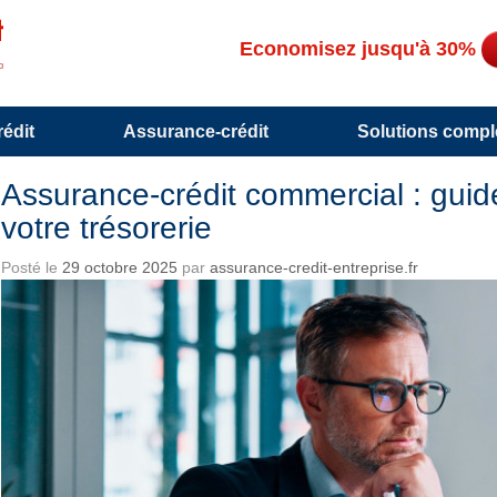
Economisez jusqu'à 30%
édit
Assurance-crédit
Solutions compl
Assurance-crédit commercial : guid
votre trésorerie
Posté le
29 octobre 2025
par
assurance-credit-entreprise.fr