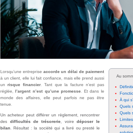
Lorsqu’une entreprise
accorde un délai de paiement
Au somm
à un client, elle lui fait confiance, mais elle prend aussi
un
risque financier
. Tant que la facture n’est pas
Définit
réglée,
l’argent n’est qu’une promesse
. Et dans le
Foncti
monde des affaires, elle peut parfois ne pas être
À qui s
tenue.
Quels 
Quels s
Un acheteur peut différer un règlement, rencontrer
Limites
des
difficultés de trésorerie
, voire
déposer le
Assura
bilan
. Résultat : la société qui a livré ou presté le
solutio