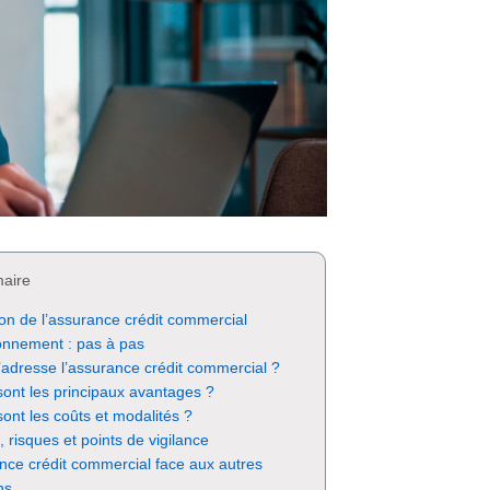
aire
ion de l’assurance crédit commercial
onnement : pas à pas
’adresse l’assurance crédit commercial ?
sont les principaux avantages ?
ont les coûts et modalités ?
, risques et points de vigilance
nce crédit commercial face aux autres
ns